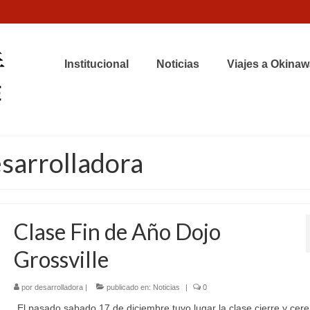
Institucional
Noticias
Viajes a Okinaw
esarrolladora
Clase Fin de Año Dojo
Grossville
por
desarrolladora
|
publicado en:
Noticias
|
0
El pasado sabado 17 de diciembre tuvo lugar la clase cierre y cer