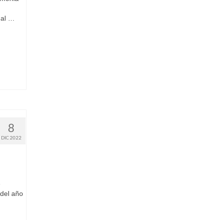
 al …
8
DIC 2022
e
 del año