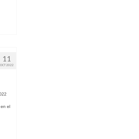
11
OCT 2022
022
en el