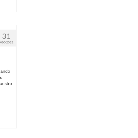
31
AGO 2022
ntando
as
nuestro