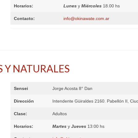
Horarios:
Lunes
y
Miércoles
18.00 hs
Contacto:
info@okinawate.com.ar
AS Y NATURALES
Sensei
Jorge Acosta 8° Dan
Dirección
Intendente Güiraldes 2160. Pabellón II, Ciu
Clase:
Adultos
Horarios:
Martes
y
Jueve
s
13:00 hs