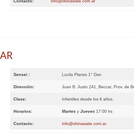
Contacto:
info@okinawate.com.ar
CAR
Sensei :
Lucila Planes 1° Dan
Dirección:
Juan B. Justo 241, Beccar, Prov. de B
Clase:
Infantiles desde los 6 años.
Horarios:
Martes
y
Jueves
17:00 hs
Contacto:
info@okinawate.com.ar