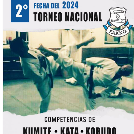
Valores 2023
Noticias
Viajes a Okinawa
Okinawa 2009
Okinawa 2016
Okinawa 2018
Calendario
Dojos
Registro de Alumnos
Contacto