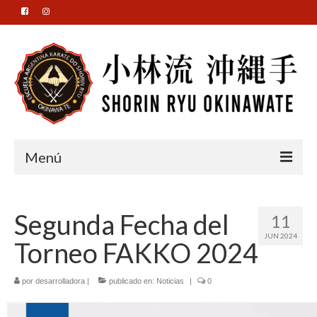
Menú
Institucional
Segunda Fecha del
11
Nuestra Escuela
JUN 2024
Torneo FAKKO 2024
Katas
Exámenes
por
desarrolladora
|
publicado en:
Noticias
|
0
Budokas